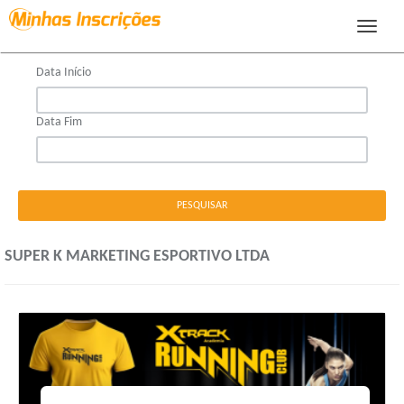
Filtrar por Período:
Toggle
navigat
Data Início
Data Fim
SUPER K MARKETING ESPORTIVO LTDA