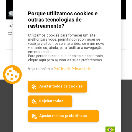
Porque utilizamos cookies e
outras tecnologias de
rastreamento?
31/07/2023
CORRIDA X-TRACK RUNNING CLUB
Utilizamos cookies para fornecer um site
melhor para você, permitindo reconhecer se
você já visitou nosso site antes, se é um novo
visitante ou, ainda, para facilitar a navegação
em nosso site.
Para personalizar a sua escolha e saber mais,
clique aqui para ajustar as suas preferências
1
Veja também a
Política de Privacidade
Aceitar todos os cookies
Mapa do Site
Calendário
Rejeitar todos
Resultados
Organizador
Ajuda
Ajustar minhas preferências
Cadastre seu evento
Fale Conosco
Siga o Minhas Inscrições: