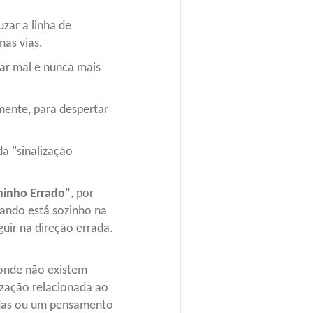
zar a linha de
as vias.
lar mal e nunca mais
lmente, para despertar
a "sinalização
inho Errado"
, por
uando está sozinho na
guir na direção errada.
 onde não existem
ização relacionada ao
idas ou um pensamento