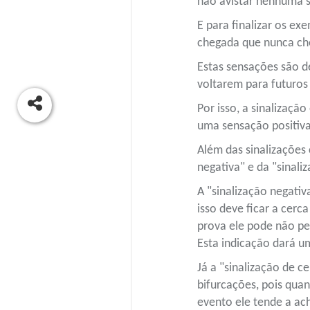
não avistar nenhuma s
E para finalizar os e
chegada que nunca che
Estas sensações são d
voltarem para futuros
Por isso, a sinalizaçã
uma sensação positiva
Além das sinalizações
negativa" e da "sinali
A "sinalização negativ
isso deve ficar a cer
prova ele pode não per
Esta indicação dará 
Já a "sinalização de c
bifurcações, pois qua
evento ele tende a ac