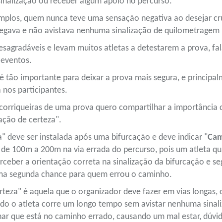
inalização ou receber algum apoio no percurso.
xemplos, quem nunca teve uma sensação negativa ao desejar cru
gava e não avistava nenhuma sinalização de quilometragem n
esagradáveis e levam muitos atletas a detestarem a prova, fa
 eventos.
o é tão importante para deixar a prova mais segura, e principa
 nos participantes.
 corriqueiras de uma prova quero compartilhar a importância d
zação de certeza".
a" deve ser instalada após uma bifurcação e deve indicar "
Cam
ca de 100m a 200m na via errada do percurso, pois um atleta q
ceber a orientação correta na sinalização da bifurcação e se
uma segunda chance para quem errou o caminho.
erteza" é aquela que o organizador deve fazer em vias longas,
ndo o atleta corre um longo tempo sem avistar nenhuma sinal
har que está no caminho errado, causando um mal estar, dúv