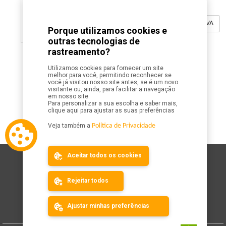
Ver mais de AESPORTE GESTAO E ASSESSORIA ESPORTIVA
Porque utilizamos cookies e
outras tecnologias de
rastreamento?
Utilizamos cookies para fornecer um site
melhor para você, permitindo reconhecer se
você já visitou nosso site antes, se é um novo
visitante ou, ainda, para facilitar a navegação
em nosso site.
Para personalizar a sua escolha e saber mais,
clique aqui para ajustar as suas preferências
Veja também a
Política de Privacidade
Aceitar todos os cookies
Mapa do Site
Calendário
Rejeitar todos
Resultados
Organizador
Ajuda
Ajustar minhas preferências
Cadastre seu evento
Fale Conosco