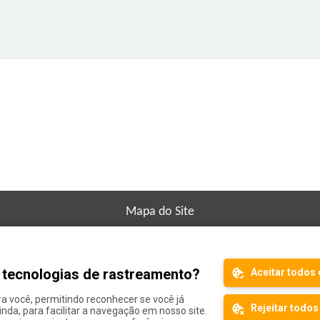
Mapa do Site
Organizador
Ajuda
Siga o Minhas Inscrições:
s tecnologias de rastreamento?
Aceitar todos 
Copyright
Minhas Inscrições
ra você, permitindo reconhecer se você já
Rejeitar todos
ainda, para facilitar a navegação em nosso site.