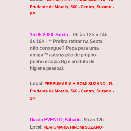
Prudente
de
Morais,
560
-
Centro, Suzano -
SP.
15.05.2026, Sexta
– 9h às 12h e 14h
ás 19h - ** Prefira retirar na Sexta,
não consegue? Peça para uma
amiga **
autorização de próprio
punho e copia Rg e produto de
higiene pessoal.
Local:
PERFUMARIA
HIROMI
SUZANO
-
R.
Prudente
de
Morais,
560
-
Centro, Suzano -
SP.
–
Dia
do
EVENTO,
Sábado
-
9h
às
12h
Local
:
PERFUMARIA
HIROMI
SUZANO -