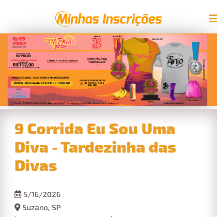
9 Corrida Eu Sou Uma
Diva - Tardezinha das
Divas
5/16/2026
Suzano, SP