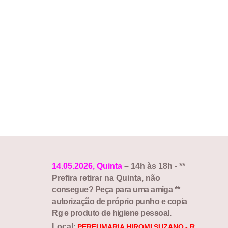
** OS PRODUTOS DE HIGIENE
PESSOAL SERÁO
ENTREGUES NA
RETIRADA DO KIT , O
ATLETA QUE
NÁO
LEVAR
O
PRODUTO,
SERÁ
COBRADO
O
VALOR
DE
R$ 10,00.
**
ENTREGA
DE
KIT´S
SOMENTE
QUINTA,
SEXTA
E
SÁBADO*
14.05.2026, Quinta
– 14h às 18h - **
Prefira retirar na Quinta, não
consegue?
Peça
para uma
amiga
**
autorização de próprio punho e copia
Rg e produto de higiene pessoal.
Local:
PERFUMARIA
HIROMI
SUZANO
-
R.