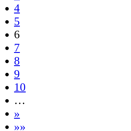
4
5
6
7
8
9
10
…
»
»»