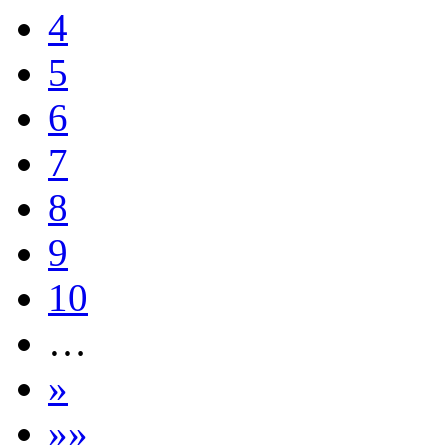
4
5
6
7
8
9
10
…
»
»»