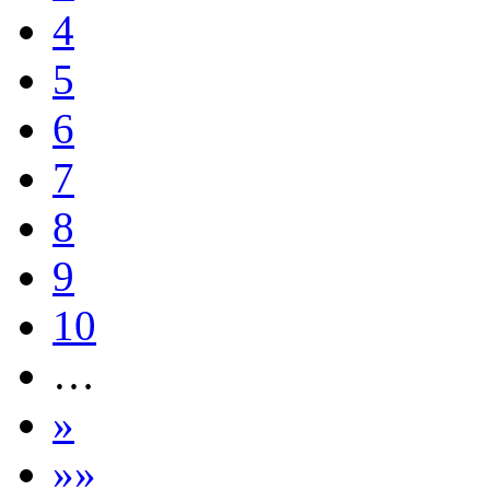
4
5
6
7
8
9
10
…
»
»»