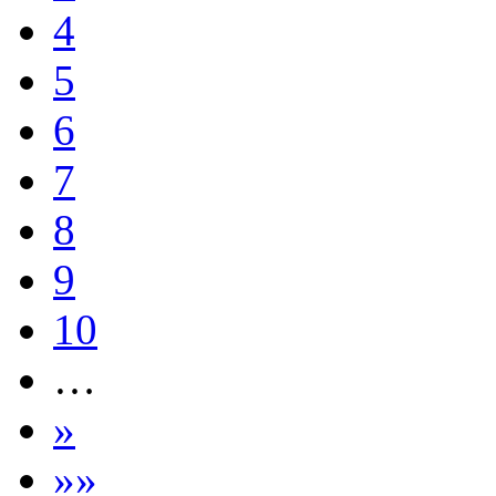
4
5
6
7
8
9
10
…
»
»»