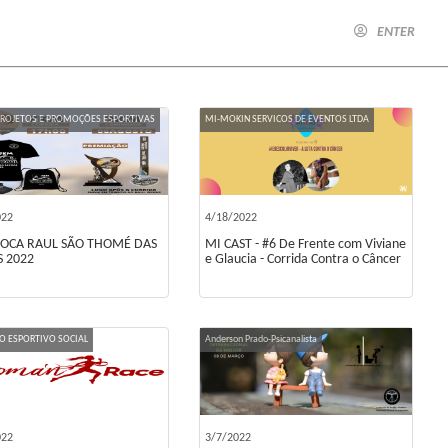
ENTER
PROJETOS E PROMOÇÕES ESPORTIVAS
MI-MOKIN SERVICOS DE EVENTOS LTDA
022
4/18/2022
TOCA RAUL SÃO THOMÉ DAS
MI CAST - #6 De Frente com Viviane
S 2022
e Glaucia - Corrida Contra o Câncer
TO ESPORTIVO SOCIAL
Anderson Prado-Psicanalista
022
3/7/2022