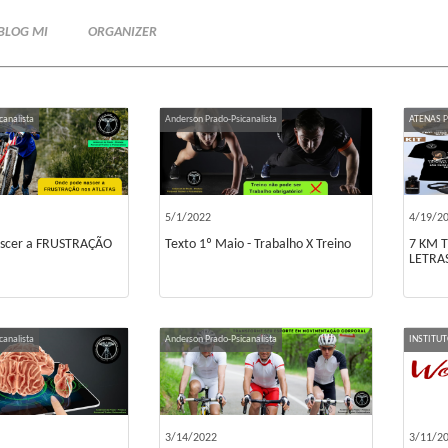
BLOG MI
ORGANIZER
canalista
Anderson Prado-Psicanalista
ATENAS 
5/1/2022
4/19/2
ascer a FRUSTRAÇÃO
Texto 1º Maio - Trabalho X Treino
7 KM 
LETRA
canalista
Anderson Prado-Psicanalista
INSTITU
3/14/2022
3/11/2