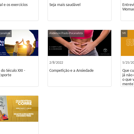
l e os exercícios
Seja mais saudável
Entrev
Woman
canalista
Anderson Prado-Psicanalista
MI
2/8/2022
5/25/2
do Século XXI -
Competição e a Ansiedade
Que cu
Esporte
já não
o que 
mente