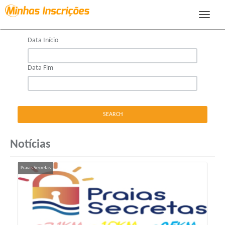
FILTER BY TIME PERIOD:
Toggle
navigat
Data Início
Data Fim
Notícias
Praias Secretas