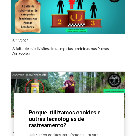
6/11/2022
A falta de subdivisões de categorias femininas nas Provas
Amadoras
Anderson Prado-Psicanalista
Porque utilizamos cookies e
outras tecnologias de
rastreamento?
5/23/2022
As sinalizações nas provas e o mal estar dos atletas
Utilizamos cookies para fornecer um site