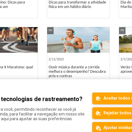
eino: Dicas para
Dicas para transformar a atividade
Dia do
da um
física em um hábito diário
Marils
MI
MI
2/11/2025
2/5/20
a X Maratona: qual
Ouvir música durante a corrida
Verão 
melhora o desempenho? Descubra
aprove
prós e contras
s tecnologias de rastreamento?
Aceitar todos 
«
1
2
3
4
5
ra você, permitindo reconhecer se você já
Rejeitar todos
ainda, para facilitar a navegação em nosso site.
 aqui para ajustar as suas preferências
Site Map
Ajustar minhas