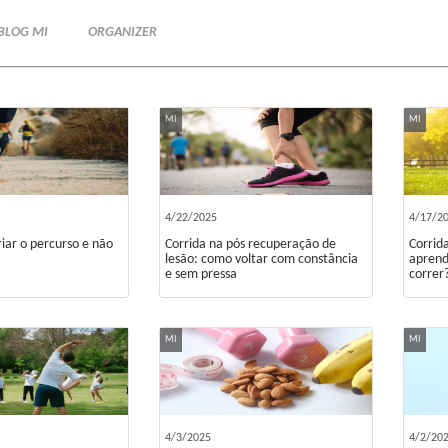
BLOG MI
ORGANIZER
MI
MI
4/22/2025
4/17/2
riar o percurso e não
Corrida na pós recuperação de
Corrid
lesão: como voltar com constância
aprend
e sem pressa
correr
MI
MI
4/3/2025
4/2/20