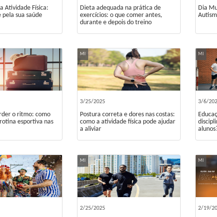
 Atividade Física:
Dieta adequada na prática de
Dia Mu
 pela sua saúde
exercícios: o que comer antes,
Autism
durante e depois do treino
MI
MI
3/25/2025
3/6/20
rder o ritmo: como
Postura correta e dores nas costas:
Educaç
rotina esportiva nas
como a atividade física pode ajudar
discipl
a aliviar
alunos
MI
MI
2/25/2025
2/19/2