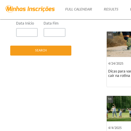
FILTER BY TIME PERIOD:
Notícias
FULL CALENDAR
RESULTS
Data Início
Data Fim
MI
4/24/2025
Dicas para va
cair na rotina
MI
4/4/2025