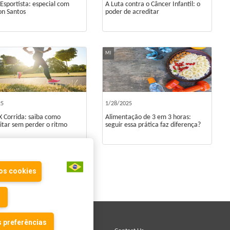
 Esportista: especial com
A Luta contra o Câncer Infantil: o
on Santos
poder de acreditar
MI
25
1/28/2025
X Corrida: saiba como
Alimentação de 3 em 3 horas:
itar sem perder o ritmo
seguir essa prática faz diferença?
os cookies
6
7
»
 preferências