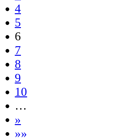
4
5
6
7
8
9
10
…
»
»»