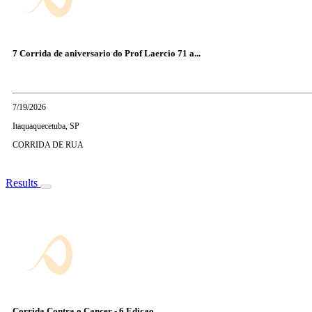
7 Corrida de aniversario do Prof Laercio 71 a...
7/19/2026
Itaquaquecetuba, SP
CORRIDA DE RUA
Results
Corrida Contra o Cancer - 6 Edicao