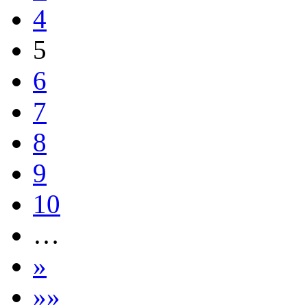
4
5
6
7
8
9
10
…
»
»»