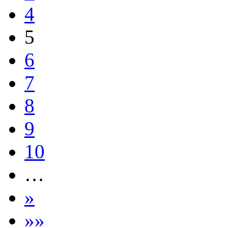
4
5
6
7
8
9
10
…
»
»»