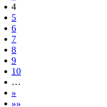
4
5
6
7
8
9
10
…
»
»»