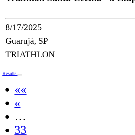
8/17/2025
Guarujá, SP
TRIATHLON
Results
««
«
…
33