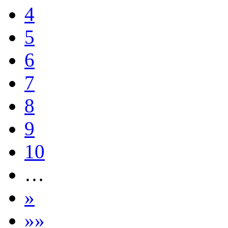
4
5
6
7
8
9
10
…
»
»»