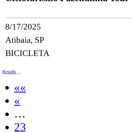
8/17/2025
Atibaia, SP
BICICLETA
Results
««
«
…
23