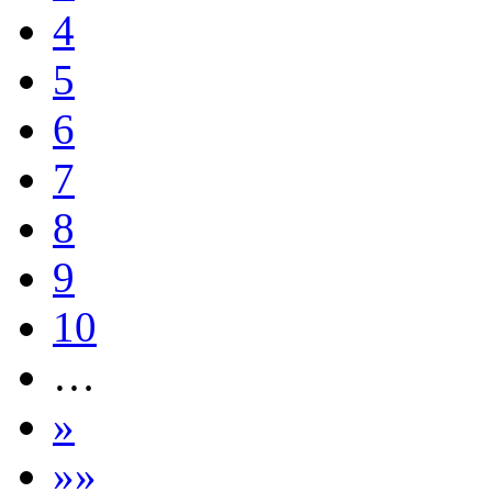
4
5
6
7
8
9
10
…
»
»»