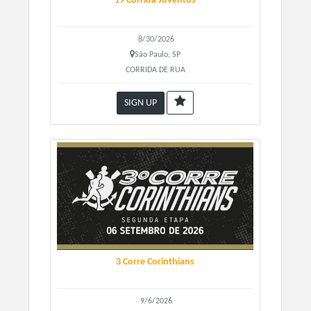
19 Corrida Juventus
Individual Standard 1500 mts (2 Voltas) 40km (4 Voltas)
10km (4 Voltas)
8/30/2026
Valores:
São Paulo, SP
1ª Etapa até dia 01/08/2025
CORRIDA DE RUA
Triathlon Sport - Kit Participação
R$ 210,00 +
Taxa Do Site
SIGN UP
Triathlon Sport - Kit Básico
R$ 240,00 + Taxa
Do Site
Triathlon Sprint - Kit Participação
R$ 270,00 + Taxa
Do Site
Triathlon Sprint - Kit Básico
R$ 300,00 + Taxa
Do Site
Triathlon Standard - Kit Participação
R$ 320,00 + Taxa
Do Site
Triathlon Standard - Kit Básico
R$ 350,00 +
Taxa Do Site
3 Corre Corinthians
Sobre o kit:
Kit Participação Sport (Número De Peito + Chip + Touca
9/6/2026