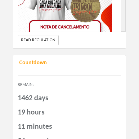
READ REGULATION
Countdown
REMAIN:
1462 days
19 hours
11 minutes
Não tenho
CA
DA
STRO
,
como faço minha inscrição?
-
CLIQUE
AQUI