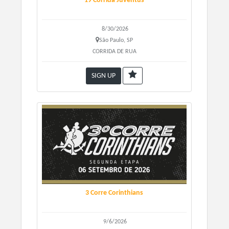
19 Corrida Juventus
8/30/2026
São Paulo, SP
CORRIDA DE RUA
Retirada dos Kits:
SIGN UP
Data, local e horário a definir.
3 Corre Corinthians
9/6/2026