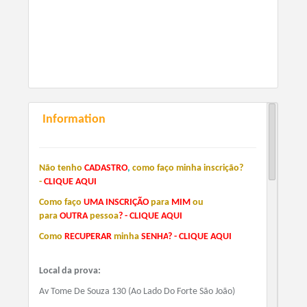
Information
Não tenho
CADASTRO
,
como faço minha inscrição?
-
CLIQ
UE
A
QUI
Como
faço
U
MA
I
NSCR
I
ÇÃO
para
M
IM
o
u
para
O
UTRA
pessoa
?
-
C
LIQUE
AQUI
Como
RECUPERA
R
minha
SENHA
?
-
CLIQ
UE
AQUI
Local da prova:
Av Tome De Souza 130 (Ao Lado Do Forte São João)