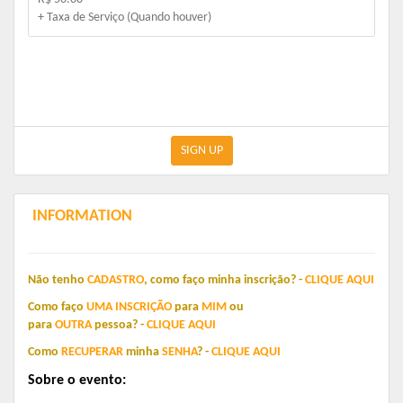
+ Taxa de Serviço (Quando houver)
SIGN UP
INFORMATION
Não tenho
CADASTRO
,
como faço minha inscrição? -
CLIQUE
AQUI
Como faço
UMA
INSCRIÇÃO
para
MIM
o
u
para
OUTRA
pessoa?
-
C
LIQUE
AQUI
Como
RECUPERAR
minha
SENHA
?
-
CLIQUE
AQUI
Sobre o evento: