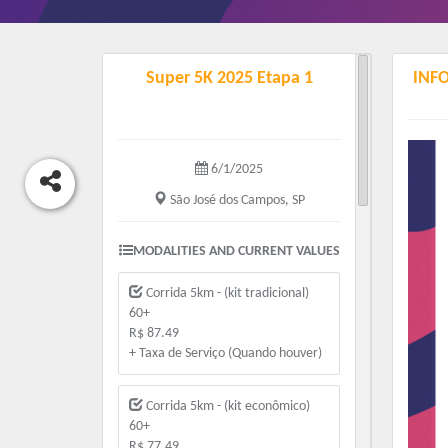
Super 5K 2025 Etapa 1
INF
6/1/2025
São José dos Campos, SP
MODALITIES AND CURRENT VALUES
Corrida 5km - (kit tradicional)
60+
R$ 87.49
+ Taxa de Serviço (Quando houver)
Corrida 5km - (kit econômico)
60+
R$ 77.49