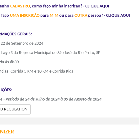
tenho
CADASTRO
, como faço minha inscrição? - CLIQUE AQUI
 faço
UMA INSCRIÇÃO
para
MIM
ou para
OUTRA
pessoa? - CLIQUE AQUI
RMAÇÕES GERAIS:
:
22 de Setembro de 2024
:
Lago 3 da Represa Municipal de São José do Rio Preto, SP
da às 6h30
ncias:
Corrida 5 KM e 10 KM e Corrida Kids
RIÇÕES:
te - Período de 24 de Julho de 2024 à 09 de Agosto de 2024
Público Geral - Kit Completo - R$ 95,00
AD REGULATION
Correntistas - Kit Completo - R$ 47,50
te - Período de 10 de Agosto de 2024 à 12 de Setembro de 2024
NIZER
Público Geral - Kit Completo - R$ 105,00