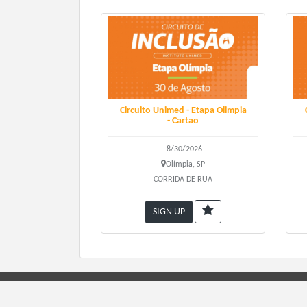
3º Lo
Lote 
Circuito Unimed - Etapa Olimpia
- Cartao
8/30/2026
Olímpia, SP
CORRIDA DE RUA
SOBRE
SIGN UP
KIT:
M
Data 
ORGANIZADO POR: ALCER