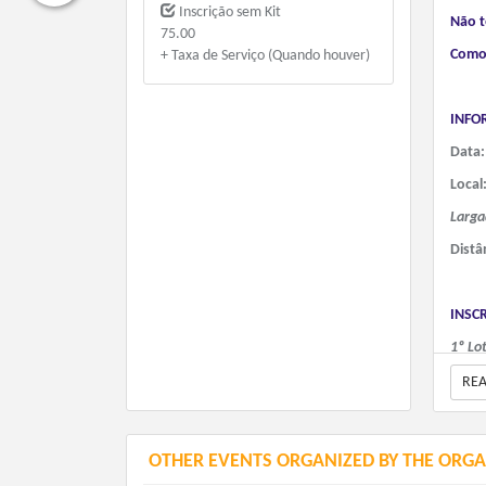
Inscrição sem Kit
Não 
75.00
Como
+ Taxa de Serviço (Quando houver)
INFO
Data
Local
Larga
Distâ
INSC
1º Lo
RE
2º Lo
OTHER EVENTS ORGANIZED BY THE ORGA