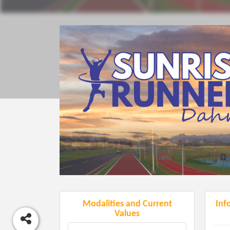
Modalities and Current
Inf
Values