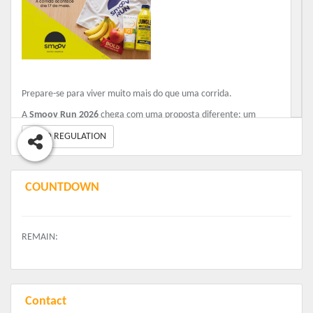
Prepare-se para viver muito mais do que uma corrida.
A
Smoov Run 2026
chega com uma proposta diferente: um
evento pensado para o atleta
e também para quem vem junto
READ REGULATION
viver esse momento
.
Local:
Via Oeste – São José dos Campos/SP
Data:
17 de maio de 2026
COUNTDOWN
Modalidades:
• Corrida 5 km
• Caminhada 5 km
REMAIN:
Horários de largada:
• 07h00 – PCD
• 07h05 – Corrida 5 km
• 07h05 – Caminhada 5 km
Contact
Um percurso rápido, organizado e ideal tanto para quem busca