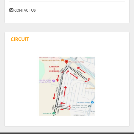
performance quanto para quem quer curtir a experiência.
CONTACT US
Kit do Atleta
Seu kit foi pensado com cuidado para entregar qualidade e
identidade ao evento:
CIRCUIT
Camiseta oficial (modelos feminino e unissex)
Número de peito
Chip de cronometragem (corrida)
Ao concluir a prova, todos os participantes recebem medalha de
participação.