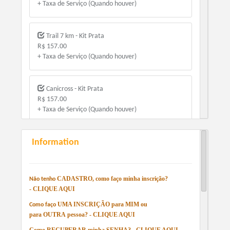
+ Taxa de Serviço (Quando houver)
Trail 7 km - Kit Prata
R$ 157.00
+ Taxa de Serviço (Quando houver)
Canicross - Kit Prata
R$ 157.00
+ Taxa de Serviço (Quando houver)
Information
Cãominhada - Kit Prata
R$ 117.00
+ Taxa de Serviço (Quando houver)
CADASTRO
, como faço minha inscrição?
Não tenho
-
CLIQUE AQUI
Corrida 10 km - Kit Prata
UMA INSCRIÇÃO
para
MIM
ou
R$ 107.00
Como faço
para
OUTRA
pessoa? -
CLIQUE AQUI
+ Taxa de Serviço (Quando houver)
Como
RECUPERAR
minha
SENHA
?
-
CLIQUE AQUI