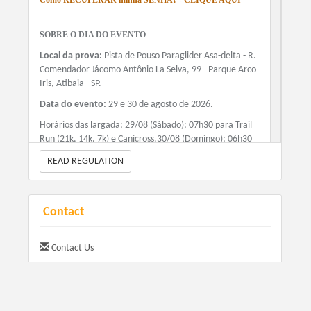
Corrida 21 km - Kit Prata
SOBRE O DIA DO EVENTO
R$ 157.00
+ Taxa de Serviço (Quando houver)
Local da prova:
Pista de Pouso Paraglider Asa-delta - R.
Comendador Jácomo Antônio La Selva, 99 - Parque Arco
Iris, Atibaia - SP.
Trail 14 km - Kit Prata
Data do evento:
29 e 30 de agosto de 2026.
R$ 237.00
+ Taxa de Serviço (Quando houver)
Horários das largada: 29/08 (Sábado): 07h30 para Trail
Run (21k, 14k, 7k) e Canicross.30/08 (Domingo): 06h30
para Corrida de rua 21k; 08h00 para 10k, 5k e
READ REGULATION
Caminhada.
Trail 21 km - Kit Prata
R$ 287.00
Distância
: Corrida de Rua: 21km, 10km e 5km.Trail Run:
+ Taxa de Serviço (Quando houver)
Aproximadamente 21k, 14k e 7k.Outras: Caminhada
Contact
5km, Canicross 4km, Cãominhada, Kids, Hike and Fly e
Imersão na Natureza.
Traill Kids com Obstáculos - Kit Prata
Contact Us
R$ 67.00
+ Taxa de Serviço (Quando houver)
MODALIDADES DO EVENTO:
Kit Ouro (Completo):