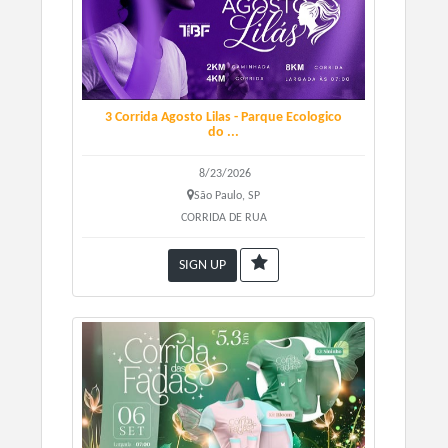
3 Corrida Agosto Lilas - Parque Ecologico
do ...
8/23/2026
São Paulo, SP
CORRIDA DE RUA
SIGN UP