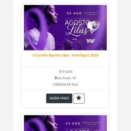
Kits:
- Corrida:
chip, número, camiseta, medalha, água, fruta.
- Caminhada:
número, camiseta, medalha, água, fruta.
3 Corrida Agosto Lilas - Interlagos 2026
8/9/2026
São Paulo, SP
CORRIDA DE RUA
SAIBA MAIS