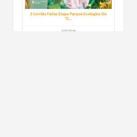
3 Corrida Fadas Etapa Parque Ecologico Do
Ti...
9/6/2026
São Paulo, SP
CORRIDA DE RUA
SIGN UP
Corrida Retro Run Etapa Parque Ecologico
do T...