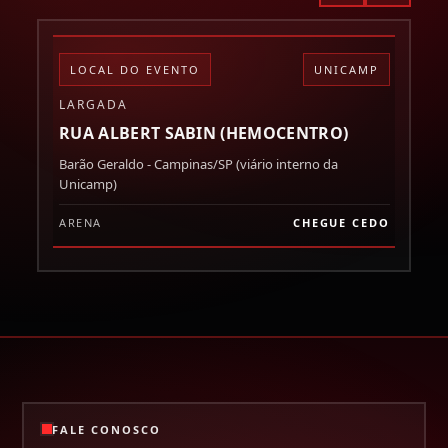
LOCAL DO EVENTO
UNICAMP
D
LARGADA
QU
RUA ALBERT SABIN (HEMOCENTRO)
14
Barão Geraldo - Campinas/SP (viário interno da
Lar
Unicamp)
ARENA
CHEGUE CEDO
HO
FALE CONOSCO