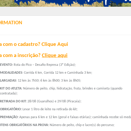
ORMATION
a com o cadastro?
Clique Aqui
a com a inscrição?
Clique aqui
EVENTO:
Rota do Pico – Desafio Represa (3ª Edição);
MODALIDADES:
Corrida 6 km, Corrida 12 km e Caminhada 3 km;
LARGADAS:
12 km às 7h50; 6 km às 8h00; 3 km às 8h05;
KIT DO ATLETA:
Número de peito, chip, hidratação, fruta, brindes e camiseta (quando
contratada);
RETIRADA DO KIT:
28/08 (Guarulhos) e 29/08 (Piracaia);
OBRIGATÓRIO:
Levar 1 litro de leite na retirada do kit;
PREMIAÇÃO:
Apenas para 6 km e 12 km (geral e faixas etárias); caminhada recebe só med
ITENS OBRIGATÓRIOS NA PROVA:
Número de peito, chip e lacre(s) do percurso;