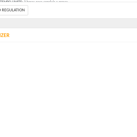
TEMPO LIMITE:
3 horas para concluir a prova;
D REGULATION
REEMBOLSO:
Não há devolução por desistência; inscrição pode ser transferida ou usada e
outro evento (com solicitação até 15 dias antes).
IZER