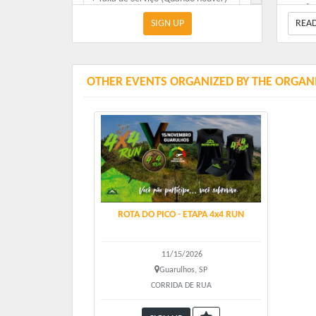
SIGN UP
REA
Corrida - 12 Km (Sem camiseta)
R$ 170.00
+ Taxa de Serviço (Quando houver)
OTHER EVENTS ORGANIZED BY THE ORGAN
ROTA DO PICO - ETAPA 4x4 RUN
11/15/2026
Guarulhos, SP
CORRIDA DE RUA