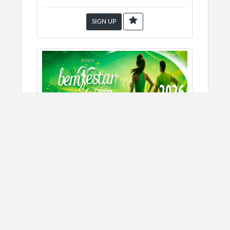
SIGN UP
Circuito Bem Estar Covabra - Etapa 4
Paulinia
10/18/2026
Paulínia, SP
CORRIDA DE RUA
SIGN UP