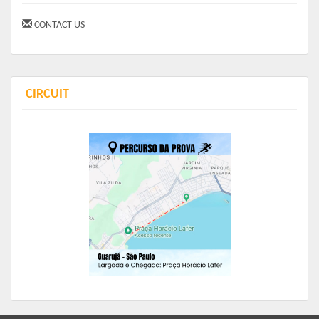
CONTACT US
Kit Run
Camisa, Viseira ou Boné,
 Sacochila, 
Nú
mero
 d
e peito, 
Chip de Cronometragem.
CIRCUIT