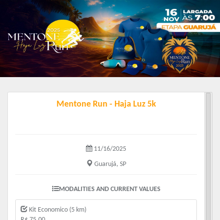
Mentone Run - Haja Luz 5k
11/16/2025
Guarujá, SP
MODALITIES AND CURRENT VALUES
Kit Economico (5 km)
R$ 75.00