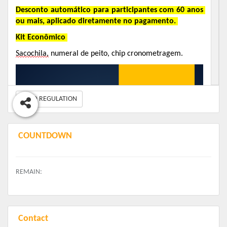
Desconto automático para participantes com 60 anos 
ou mais, aplicado diretamente no pagamento.
Kit 
Econômico
Sacochila,
numeral de peito, chip cronometragem.
READ REGULATION
COUNTDOWN
REMAIN:
Contact