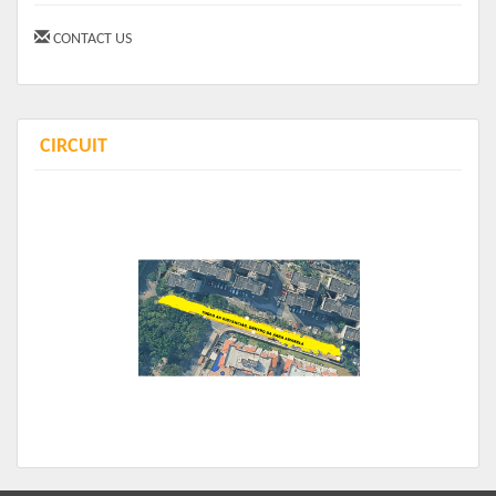
05570-210, Brazil
CONTACT US
Traga seu filho para correr a nossa Corrida Kids! O
evento será realizado de forma independente em
horário e espaço próprio, com o objetivo de integrar os
familiares e amigos, fomentar o esporte nas novas
CIRCUIT
gerações, estimulando o surgimento de futuros atletas,
e promover a confraternização entre os participantes
com
um pó
s
prova dedicado especialmente para eles,
com brincadeiras e animações!
O evento contará ainda com uma categoria inédita para
crianças PCD!
Traga seu filho e venham confraternizar conosco!