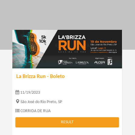
La Brizza Run - Boleto
11/19/2023
São José do Rio Preto, SP
CORRIDA DE RUA
RESULT