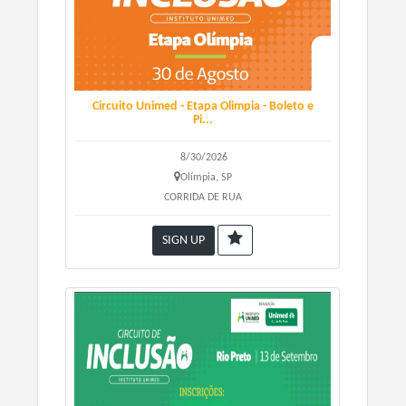
Circuito Unimed - Etapa Olimpia - Boleto e
Pi...
8/30/2026
Olímpia, SP
CORRIDA DE RUA
SIGN UP