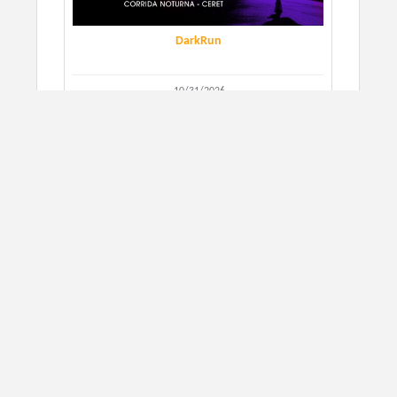
DarkRun
10/31/2026
São Paulo, SP
CORRIDA DE RUA
SIGN UP
Agenda Run 4km e 8km - Ceret