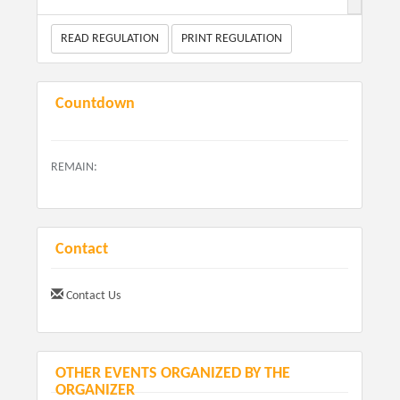
KIT Atleta:
Sacochila, Camiseta Staff, Camiseta Finisher
READ REGULATION
PRINT REGULATION
e Troféu de Finisher.
Countdown
REMAIN:
Contact
Contact Us
Não tenho cadastro, como faço minha inscrição? -
CLIQUE AQUI
OTHER EVENTS ORGANIZED BY THE
Como faço inscrição para outra pessoa? - CLIQUE AQUI
ORGANIZER