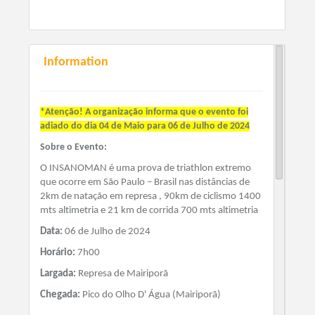
Information
*Atenção! A organização informa que o evento foi
adiado do dia 04 de Maio para 06 de Julho de 2024
Sobre o Evento:
O INSANOMAN é uma prova de
triathlon
extremo
que ocorre em São Paulo – Brasil nas distâncias de
2
km de natação
em
represa
,
90
km de ciclismo
1400
mts
altimetria
e
21
km de corrida
700
mts
altimetria
Data:
06 de Julho de 2024
Horário:
7h00
Largada:
Represa de Mairiporã
Chegada:
Pico do Olho D' Água (Mairiporã)