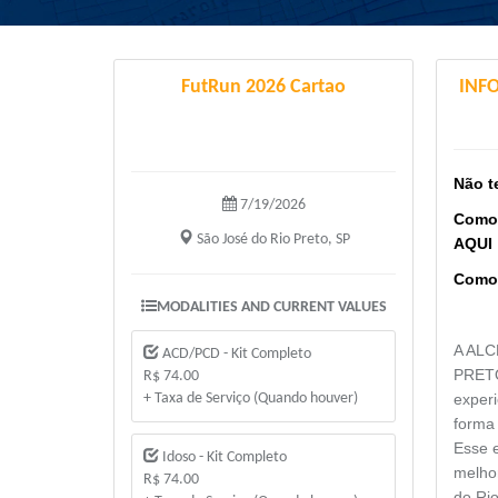
FutRun 2026 Cartao
INF
Não t
7/19/2026
Como
São José do Rio Preto, SP
AQUI
Como
MODALITIES AND CURRENT VALUES
A ALC
ACD/PCD - Kit Completo
PRETO
R$ 74.00
+ Taxa de Serviço (Quando houver)
experi
forma
Esse e
Idoso - Kit Completo
melho
R$ 74.00
do Rio