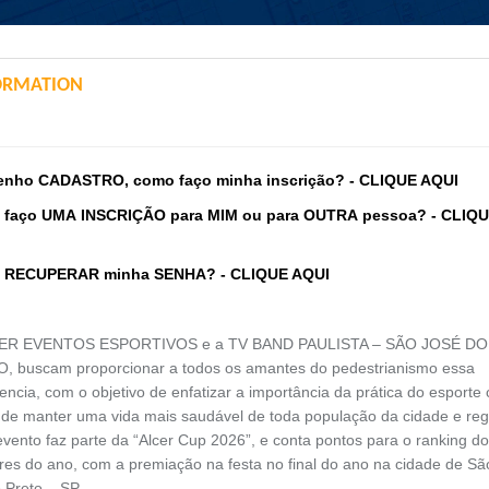
ORMATION
enho
CADASTRO
,
como faço minha inscrição? -
CLIQUE AQUI
 fa
ço
U
MA
INSCRI
ÇÃO
pa
ra
MIM
ou
para
OUTRA
pessoa? -
C
LIQ
RECUPERAR
min
ha
SENHA
?
-
CLIQUE AQUI
ER EVENTOS ESPORTIVOS e a TV BAND PAULISTA – SÃO JOSÉ DO
, buscam proporcionar a todos os amantes do pedestrianismo essa
encia, com o objetivo de enfatizar a importância da prática do esporte
 de manter uma vida mais saudável de toda população da cidade e reg
vento faz parte da “Alcer Cup 2026”, e conta pontos para o ranking d
res do ano, com a premiação na festa no final do ano na cidade de Sã
 Preto – SP.