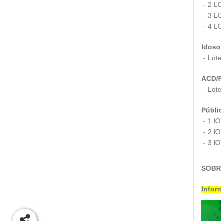
- 2 L
- 3 L
- 4 L
Idoso
- Lot
ACD/P
- Lot
Públic
- 1 l
- 2 l
- 3 l
SOBRE
Infor