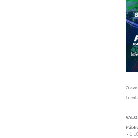
O even
Local 
VALO
Públi
- 1 L