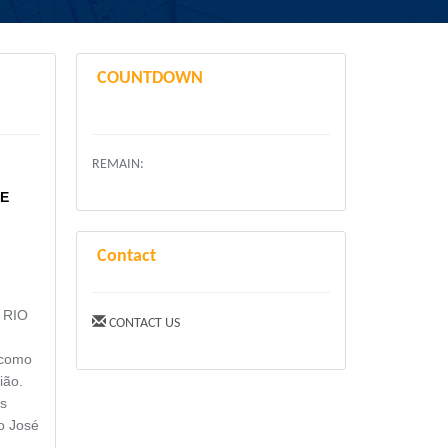
COUNTDOWN
REMAIN:
UE
Contact
 RIO
CONTACT US
 como
ião.
os
o José