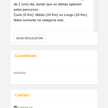
de 1 (um) dia, sendo que os atletas optaram
pelos percursos :
Curto (6 Km), Médio (10 Km) ou Longo (16 Km),
feitos somente na categoria solo.
Após a corrida teremos a
modalidade infantil.
READ REGULATION
Bora fechar o ano com chave de ouro.
Countdown
SOBRE O EVENTO:
Endereço: Estádio Edmundo Luiz da Nobrega
REMAIN:
Teixeira - Teixeirão - Rua Marechal Castelo
Branco, n° 316 - Oasis Paulista - Rio Grande da
Serra - SP
Contact
Data: 28/12/2024 com largada às 8h00
Contact Us