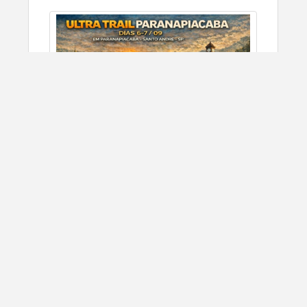
Ultra Trail Paranapiacaba 2026
9/6/2026
São Paulo, SP
CORRIDA DE RUA
SIGN UP