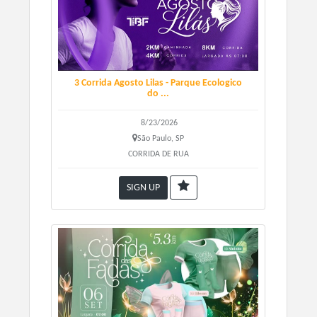
Estudantes Kit Básico - R$ 79,99
PCD Kit Básico - R$ 79,99
3 Corrida Agosto Lilas - Parque Ecologico
do ...
8/23/2026
São Paulo, SP
CORRIDA DE RUA
SIGN UP