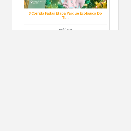
3 Corrida Fadas Etapa Parque Ecologico Do
Ti...
9/6/2026
São Paulo, SP
CORRIDA DE RUA
SIGN UP
Corrida Retro Run Etapa Parque Ecologico
do T...