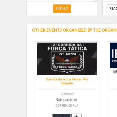
SIGN UP
REA
Valor
Kit Co
OTHER EVENTS ORGANIZED BY THE ORGAN
Kit Ca
Sobre 
Kit C
Entreg
Data, l
Corrida da Forca Tatica - Rio
Grande
8/30/2026
Rio Grande, RS
CORRIDA DE RUA