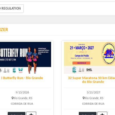
D REGULATION
es:
rrida - R$ 45,00
IZER
minhada - R4 45,00
o kit:
orrida e Caminhada - Número de peito, camiseta e medalha
a de Kit:
ocal e horário a definir.
I Butterfly Run - Rio Grande
32 Super Maratona 50 km Cida
do Rio Grande
9/13/2026
3/21/2027
Rio Grande, RS
Rio Grande, RS
CORRIDA DE RUA
CORRIDA DE RUA