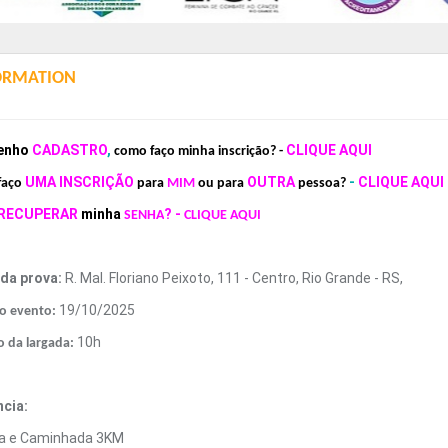
ORMATION
enho
CADASTRO
,
CLIQUE AQUI
como faço minha inscrição? -
UMA INSCRIÇÃO
OUTRA
-
CLIQUE AQUI
faço
par
a
MIM
ou pa
ra
pessoa?
RECUPERAR
minha
?
-
SENHA
CLIQUE AQUI
 da prova:
R. Mal. Floriano Peixoto, 111 - Centro, Rio Grande - RS,
19/10/2025
o evento:
10h
o da largada:
ncia:
da e Caminhada 3KM