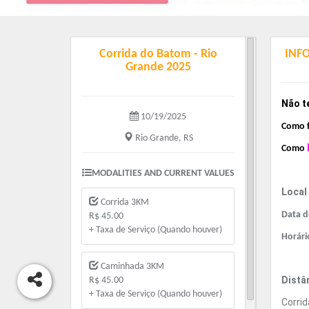
Corrida do Batom - Rio
INF
Grande 2025
Não t
10/19/2025
Co
mo 
Rio Grande, RS
Co
mo
MODALITIES AND CURRENT VALUES
Local
Corrida 3KM
Data d
R$ 45.00
+ Taxa de Serviço (Quando houver)
Horári
Caminhada 3KM
Distâ
R$ 45.00
+ Taxa de Serviço (Quando houver)
Corri