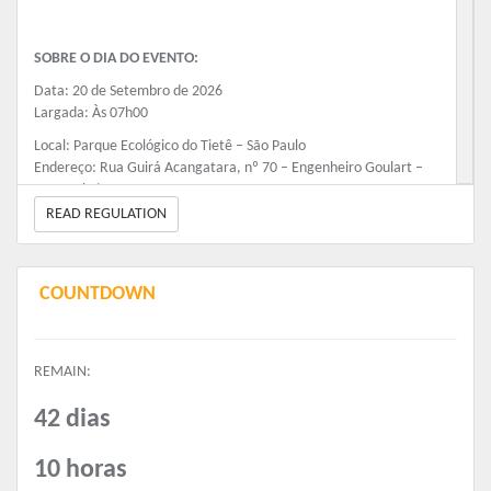
SOBRE O DIA DO EVENTO:
Data: 20 de Setembro de 2026
Largada: Às 07h00
Local: Parque Ecológico do Tietê – São Paulo
Endereço: Rua Guirá Acangatara, nº 70 – Engenheiro Goulart –
São Paulo/SP
READ REGULATION
Percursos: Corrida 5,3 km e Caminhada 5,3 km
VALORES:
COUNTDOWN
Kit Número de Peito
R$59,99 até 16/05
R$69,99 até 06/06
REMAIN:
R$79,99 até 04/07
R$89,99 até 18/08
42 dias
R$99,99 até o Fim das Inscrições
Kit Camiseta:
10 horas
R$99,99 até 16/05