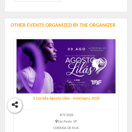
OTHER EVENTS ORGANIZED BY THE ORGANIZER
KIT NÚMERO DE PEITO: número de peito, alfinetes, medalha,
água e fruta
KIT CAMISETA: Camiseta, número de peito, alfinetes, medalha,
água e fruta
KIT COMPLETO EXCLUSIVO FEMININO: Camiseta, Bermuda,
viseira, meia,
número de peito, alfinetes, medalha, água e fruta
KIT IDOSO: Camiseta, número de peito, alfinetes, medalha, água
e fruta
Informações sobre a Retirada em Breve!
3 Corrida Agosto Lilas - Interlagos 2026
8/9/2026
São Paulo, SP
CORRIDA DE RUA