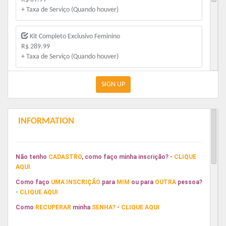
+ Taxa de Serviço (Quando houver)
Kit Completo Exclusivo Feminino
R$ 289.99
+ Taxa de Serviço (Quando houver)
Kit Camiseta Idoso
SIGN UP
R$ 109.99
+ Taxa de Serviço (Quando houver)
INFORMATION
Kit Camiseta
R$ 129.99
+ Taxa de Serviço (Quando houver)
Não tenho
CADASTRO
, como faço minha inscrição? -
CLIQUE
AQUI
Como faço
UMA
INSCRIÇÃO
para
MIM
ou para
OUTRA
pessoa?
-
CLIQUE
AQUI
Com
o
RECUPERAR
minha
S
ENHA
?
-
CLIQUE
AQUI