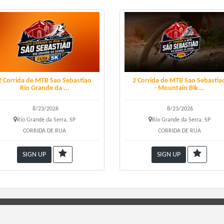
5/2025
io de largada:
 NÃO PODERÁ LARGAR FORA DO HORÁRIO COMBINADO.
2 Corrida de MTB Sao Sebastiao
2 Corrida de MTB Sao Sebastia
Rio Grande da ...
- Mountain Bik...
âncias:
8/23/2026
8/23/2026
ida 5km
Rio Grande da Serra, SP
Rio Grande da Serra, SP
CORRIDA DE RUA
CORRIDA DE RUA
res:
SIGN UP
SIGN UP
articipação: R$ 75,90 (mais taxa do site)
o dia 19 de Maio de 2025 ou até esgotarem as vagas.
e o kit: