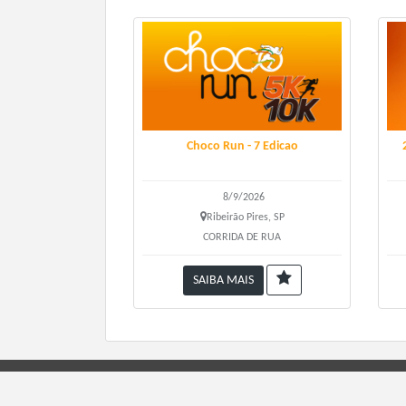
25/0
Horár
07h
OBS:
Choco Run - 7 Edicao
Dist
8/9/2026
Corr
Ribeirão Pires, SP
CORRIDA DE RUA
Valo
SAIBA MAIS
Kit P
Até 
Sobr
ORGANIZADO POR: LCM ESPORTES