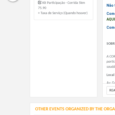
Kit Participação - Corrida 5km
Não 
75.90
+ Taxa de Serviço (Quando houver)
Como
AQU
Com
SOBR
A COR
parti
saudá
Local
Av. G
RE
(Parq
Data 
OTHER EVENTS ORGANIZED BY THE ORGA