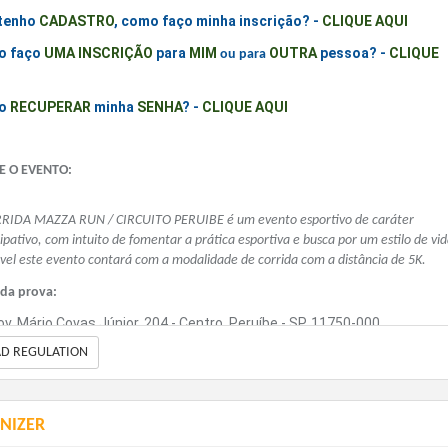
tenho
CADASTRO
, como faço minha inscrição? -
CLIQUE AQUI
 faço
UMA
INSCRIÇÃO
para
MIM
OUTRA
pessoa? -
CLIQUE
ou
para
I
o
RECUPERAR
minha
SENHA
?
-
CLIQUE AQUI
E O EVENTO:
RIDA MAZZA RUN / CIRCUITO PERUIBE é um evento esportivo de caráter
cipativo, com intuito de fomentar a prática esportiva e busca por um estilo de vi
vel este evento contará com a modalidade de corrida com a distância de 5K.
 da prova:
ov. Mário Covas Júnior, 204 - Centro, Peruíbe - SP, 11750-000
AD REGULATION
ue Turístico ao lado do Lamário)
do evento:
NIZER