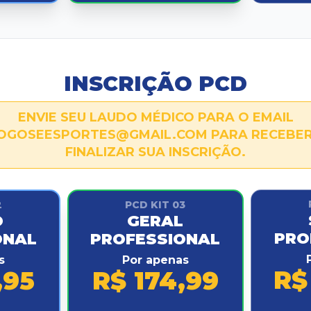
INSCRIÇÃO PCD
ENVIE SEU LAUDO MÉDICO PARA O EMAIL
GOSEESPORTES@GMAIL.COM PARA RECEBER
FINALIZAR SUA INSCRIÇÃO.
2
PCD KIT 03
O
GERAL
PRO
ONAL
PROFESSIONAL
s
Por apenas
R$
,95
R$ 174,99