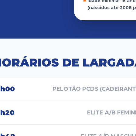
Idade mínima: 18 an
(nascidos até 2008 p
HORÁRIOS DE LARGAD
7h00
PELOTÃO PCDS (CADEIRANT
7h20
ELITE A/B FEMIN