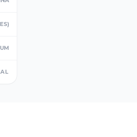
INA
ES)
IUM
RAL