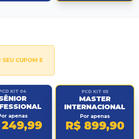
 SEU CUPOM E
PCD KIT 04
PCD KIT 05
SÊNIOR
MASTER
FESSIONAL
INTERNACIONAL
Por apenas
Por apenas
 249,99
R$ 899,90