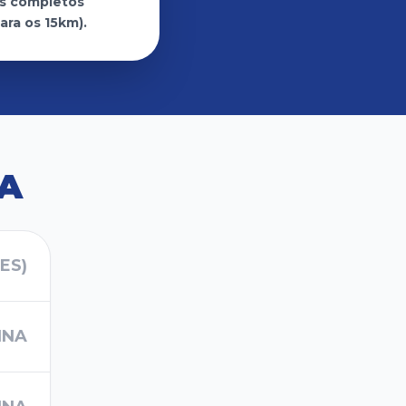
os completos
ara os 15km).
A
ES)
INA