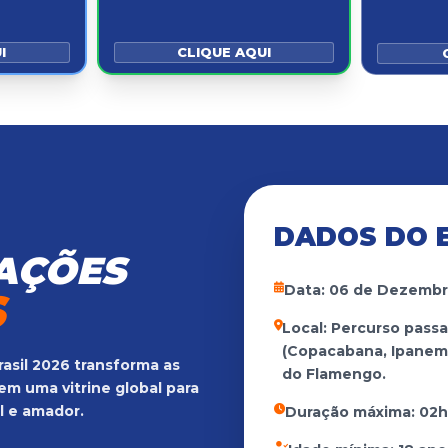
I
CLIQUE AQUI
DADOS DO 
AÇÕES
Data: 06 de Dezembr
S
Local: Percurso passa
(Copacabana, Ipanema
asil 2026 transforma as
do Flamengo.
 em uma vitrine global para
l e amador.
Duração máxima: 02h