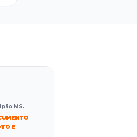
lpão MS.
CUMENTO
OTO E