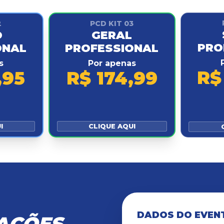
2
PCD KIT 03
O
GERAL
PRO
ONAL
PROFESSIONAL
s
Por apenas
R$
,95
R$ 174,99
I
CLIQUE AQUI
DADOS DO EVEN
AÇÕES