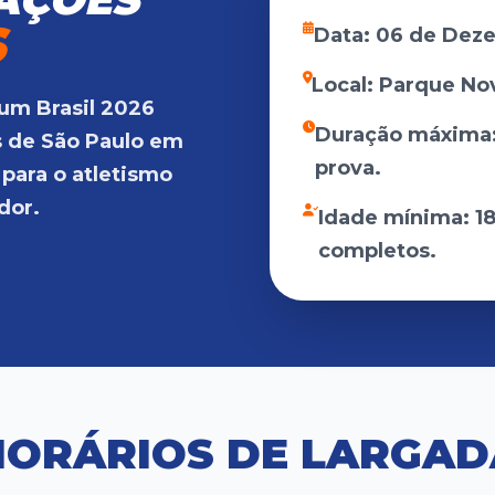
S
Data: 06 de Dez
Local: Parque No
um Brasil 2026
Duração máxima
s de São Paulo em
prova.
 para o atletismo
dor.
Idade mínima: 1
completos.
HORÁRIOS DE LARGAD