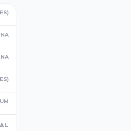
ES)
INA
INA
ES)
IUM
RAL