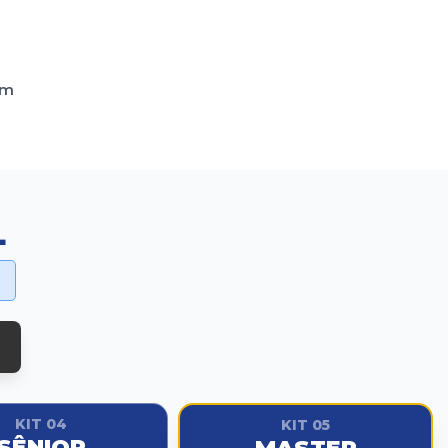
em
L
KIT 04
KIT 05
SÊNIOR