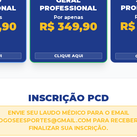
O
GERAL
PRO
ONAL
PROFESSIONAL
s
Por apenas
R$
,90
R$ 349,90
I
CLIQUE AQUI
INSCRIÇÃO PCD
ENVIE SEU LAUDO MÉDICO PARA O EMAIL
GOSEESPORTES@GMAIL.COM PARA RECEBER
FINALIZAR SUA INSCRIÇÃO.