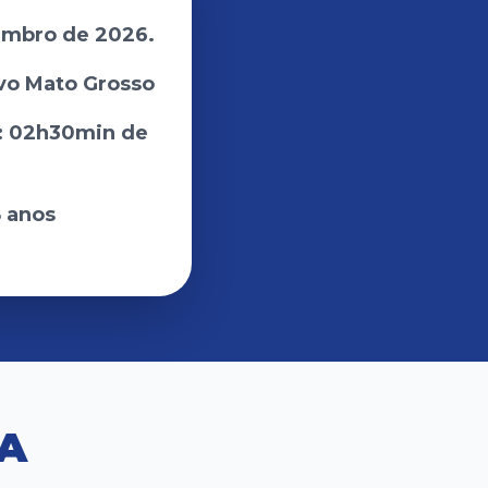
embro de 2026.
vo Mato Grosso
: 02h30min de
8 anos
A