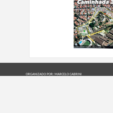
ORGANIZADO POR: MARCELO CABRINI
Esse evento utiliza o sistema Minhas Insc