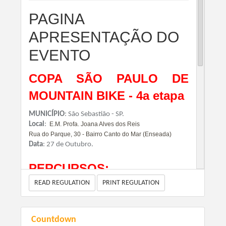
PAGINA
APRESENTAÇÃO DO
EVENTO
COPA SÃO PAULO DE
MOUNTAIN BIKE - 4a etapa
MUNICÍPIO
: São Sebastião - SP.
Local
:
E.M. Profa. Joana Alves dos Reis
Rua do Parque, 30 - Bairro Canto do Mar (Enseada)
Data
: 27 de Outubro.
PERCURSOS:
PRÓ e SPORT = 50 KM
READ REGULATION
PRINT REGULATION
https://www.strava.com/routes/21345297
LARGADA:
Countdown