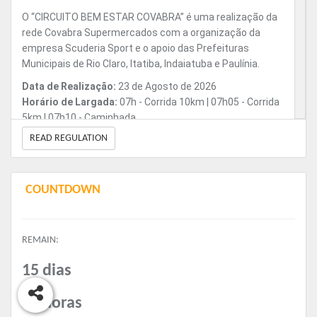
R$ 144.50
O “CIRCUITO BEM ESTAR COVABRA” é uma realização da
+ Taxa de Serviço (Quando houver)
rede Covabra Supermercados com a organização da
empresa Scuderia Sport e o apoio das Prefeituras
Municipais de Rio Claro, Itatiba, Indaiatuba e Paulínia.
Inscrição Incentivo
R$ 109.00
Data de Realização:
23 de Agosto de 2026
+ Taxa de Serviço (Quando houver)
Horário de Largada:
07h - Corrida 10km | 07h05 - Corrida
5km | 07h10 - Caminhada
Inscrição + Kit
READ REGULATION
R$ 149.00
Endereço:
PARQUE DO MIRIM – Estrada Dr. Rafael Elias
+ Taxa de Serviço (Quando houver)
José Aun, km 5 – CEP 13330-260
COUNTDOWN
Inscrição Premium
VALORES:
R$ 189.00
+ Taxa de Serviço (Quando houver)
: R$89,00 | R$109,00 | R$119,00
- INSCRIÇÃO INCENTIVO
REMAIN:
R$129,00 | R$149,00 | R$159,00
- INSCRIÇÃO + KIT:
-
: R$159,00 | R$189,00 | R$199,00
15 dias
INSCRIÇÃO PREMIUM
22 horas
SOBRE OS KITS: