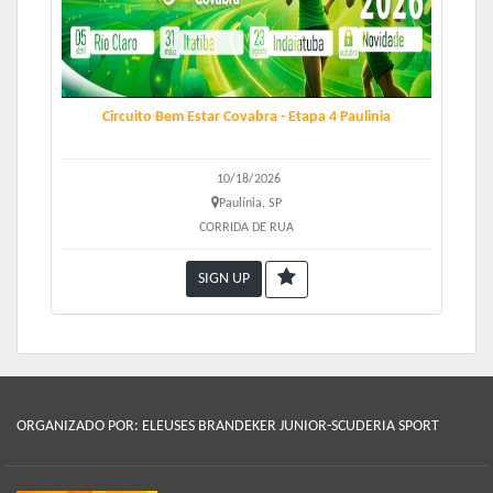
SOBRE A RETIRADA DE KITS:
Data:
22 de Agosto de 2026 - Sábado, das 12h às 19h
Local:
Loja Covabra Supermercados situada na
R. 24 de
Maio, s/n,– Centro – Indaiatuba/SP.
Circuito Bem Estar Covabra - Etapa 4 Paulinia
Para retirada no dia do evento, limitada e agendada entre as
5h30 e 6h40, acresce R$ 15,00 no valor da inscrição.
10/18/2026
Paulínia, SP
CORRIDA DE RUA
SIGN UP
ORGANIZADO POR: ELEUSES BRANDEKER JUNIOR-SCUDERIA SPORT