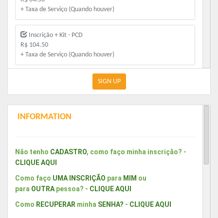
+ Taxa de Serviço (Quando houver)
Inscrição + Kit - PCD
R$ 104.50
+ Taxa de Serviço (Quando houver)
Inscrição Premium - PCD
SIGN UP
R$ 144.50
+ Taxa de Serviço (Quando houver)
INFORMATION
Inscrição Incentivo - 60+
R$ 64.50
+ Taxa de Serviço (Quando houver)
Não tenho
CADASTRO
, como faço minha inscrição? -
CLIQUE AQUI
Inscrição + Kit - 60+
Como faço
UMA INSCRIÇÃO
para
MIM
ou
R$ 104.50
para
OUTRA
pessoa? -
CLIQUE AQUI
+ Taxa de Serviço (Quando houver)
Como
RECUPERAR
minha
SENHA
?
-
CLIQUE AQUI
Inscrição Premium - 60+