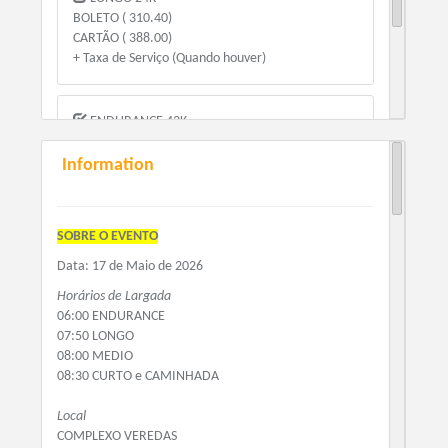
BOLETO ( 310.40)
CARTÃO ( 388.00)
+ Taxa de Serviço (Quando houver)
ENDURANCE 43K
BOLETO ( 350.40)
CARTÃO ( 438.00)
Information
+ Taxa de Serviço (Quando houver)
SOBRE O EVENTO
Data: 17 de Maio de 2026
Horários de Largada
06:00 ENDURANCE
07:50 LONGO
08:00 MEDIO
08:30 CURTO e CAMINHADA
Local
COMPLEXO VEREDAS