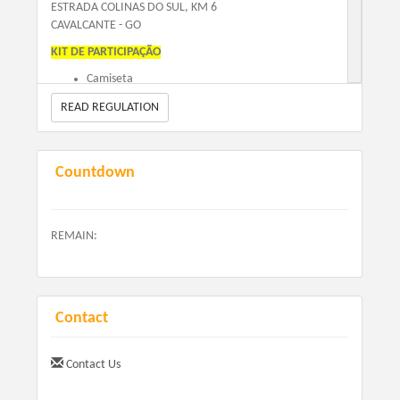
ESTRADA COLINAS DO SUL, KM 6
CAVALCANTE - GO
KIT DE PARTICIPAÇÃO
Camiseta
Bandana
READ REGULATION
Toalhinha
Caneca
Sacochila
Medalha de Finisher
Countdown
Hidratação pós prova
Serviço Médico de Emergência
Premiação por faixa etária
REMAIN:
Certificado de participação
Inscrição no ranking da Copa Centro-Oeste
Corridas de Montanha
ENTREGA DE KITS
Contact
Dia 16 de Maio de 2025
Das 12h00 às 16h00
Contact Us
Dia 17 de Maio de 2025
Das 05h00 às 07h00