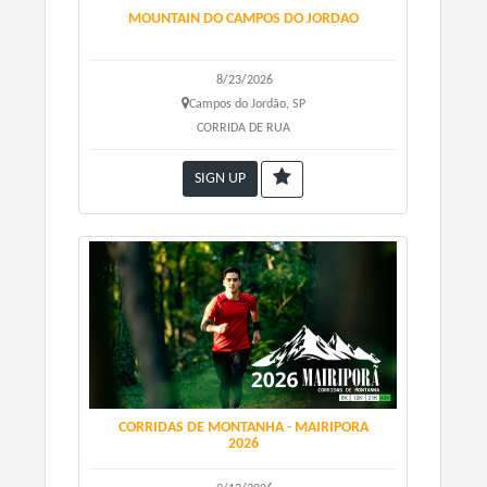
Água gelada e Isotônico
MOUNTAIN DO CAMPOS DO JORDAO
PERCURSO MÉDIO 12KM
8/23/2026
PROVISIONAMENTO 5 (KM 5)
Campos do Jordão, SP
Água gelada e Isotônico
CORRIDA DE RUA
PROVISIONAMENTO 5 (KM 9)
Água gelada e Isotônico
SIGN UP
PERCURSO LONGO 24KM
PROVISIONAMENTO 1 (KM 5)
Água gelada e Isotônico
PROVISIONAMENTO 1 (KM 7)
Água gelada e Isotônico
PROVISIONAMENTO 4 (KM 12)
Água gelada, Isotônico, frutas, paçoquinha, amendoim
salgado
CORRIDAS DE MONTANHA - MAIRIPORA
2026
PROVISIONAMENTO 5 (KM 17)
Água gelada e Isotônico