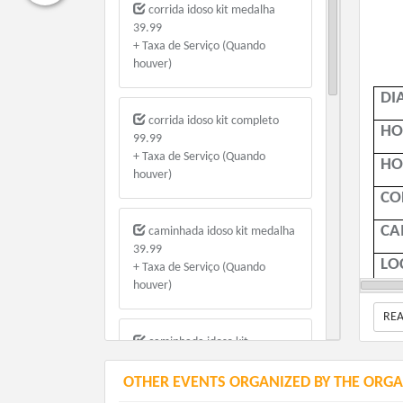
corrida idoso kit medalha
39.99
+ Taxa de Serviço (Quando
houver)
DI
corrida idoso kit completo
HO
99.99
+ Taxa de Serviço (Quando
HO
houver)
CO
CA
caminhada idoso kit medalha
39.99
LO
+ Taxa de Serviço (Quando
houver)
Rua
RE
RE
caminhada idoso kit
Fra
completo
99.99
OTHER EVENTS ORGANIZED BY THE ORGA
NO
+ Taxa de Serviço (Quando