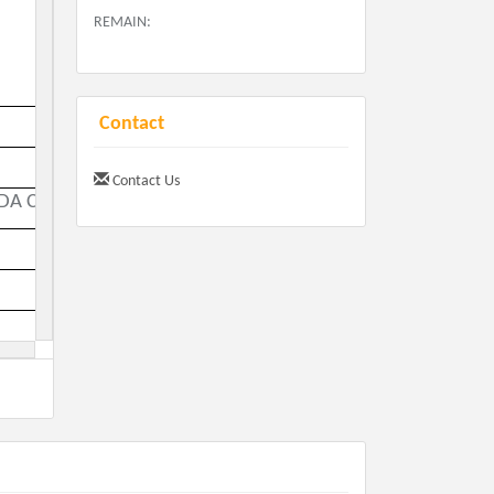
REMAIN:
Contact
Contact Us
DA CORRIDA
.
3-
Parque Do Lago
 e local do evento das