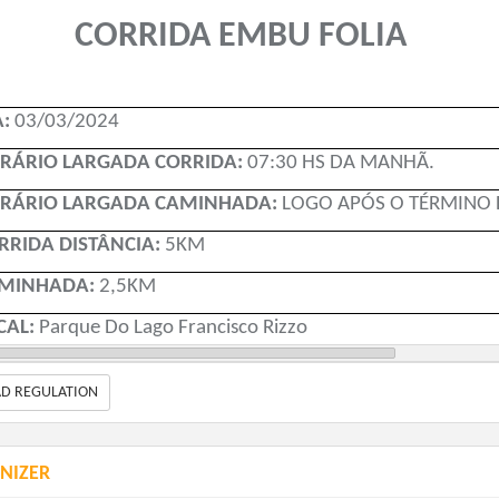
CORRIDA EMBU FOLIA
A:
03/03/2024
RÁRIO LARGADA CORRIDA:
07:30 HS DA MANHÃ.
RÁRIO LARGADA CAMINHADA:
LOGO APÓS O TÉRMINO 
RRIDA DISTÂNCIA:
5KM
MINHADA:
2,5KM
CAL:
Parque Do Lago Francisco Rizzo
 Alberto Giosa, 390 (km 282 da Rodovia Regis Bittencourt)
AD REGULATION
TIRADA DE KIT/ GRATUITO/ SÁBADO DE CARNAVAL: 01/0
ncisco Rizzo Das 14:00 às 17:30HS.
NIZER
 DIA DO EVENTO/SEGUNDA DE CARNAVAL: 03/03-
No dia