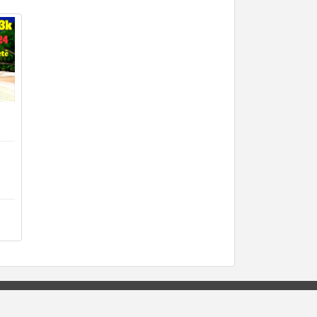
 do número de peito
ra