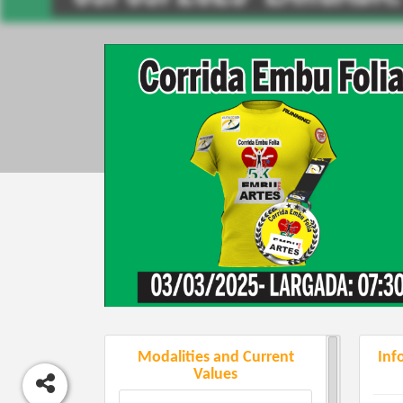
Modalities and Current
Inf
Values