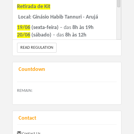
Retirada de Kit
Local:
Ginásio Habib Tannuri - Arujá
19/06
(sexta-feira)
– das
8h às 19h
20/06
(sábado)
– das
8h às 12h
Atenção : Não haverá entrega de kits no local de prova.
READ REGULATION
Sobre o Kit
A inscrição da Corrida e caminhada de Aniversário Arujá
na Copa será composto por: número de peito, camiseta
Countdown
e sacochila e medalha pós prova
REMAIN:
Contact
Contact Us