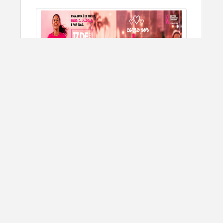
CORRIDA E CAMINHADA CORRE POR ELAS
OUTUBRO RO...
10/17/2026
Arujá, SP
CORRIDA DE RUA
SIGN UP